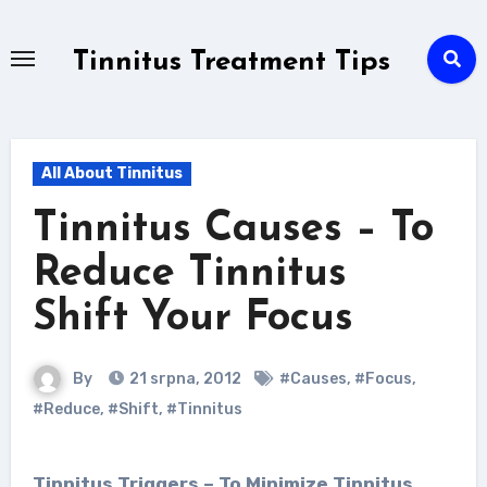
Skip
to
Tinnitus Treatment Tips
content
All About Tinnitus
Tinnitus Causes – To
Reduce Tinnitus
Shift Your Focus
By
21 srpna, 2012
#Causes
,
#Focus
,
#Reduce
,
#Shift
,
#Tinnitus
Tinnitus Triggers – To Minimize Tinnitus