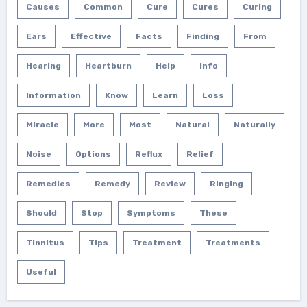
Causes
Common
Cure
Cures
Curing
Ears
Effective
Facts
Finding
From
Hearing
Heartburn
Help
Info
Information
Know
Learn
Loss
Miracle
More
Most
Natural
Naturally
Noise
Options
Reflux
Relief
Remedies
Remedy
Review
Ringing
Should
Stop
Symptoms
These
Tinnitus
Tips
Treatment
Treatments
Useful