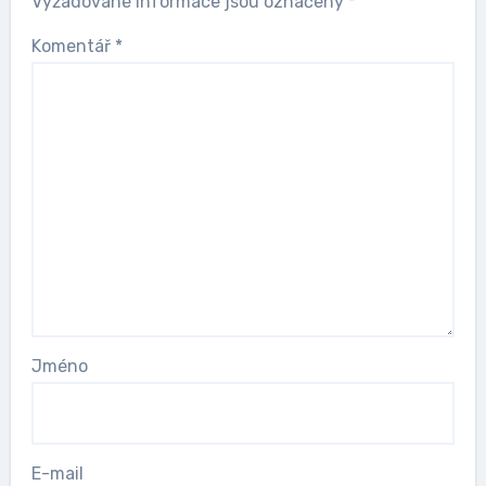
Vyžadované informace jsou označeny
*
Komentář
*
Jméno
E-mail