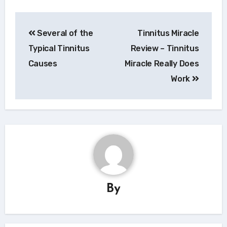
Navigace
Several of the
Tinnitus Miracle
pro
Typical Tinnitus
Review – Tinnitus
příspěvek
Causes
Miracle Really Does
Work
By