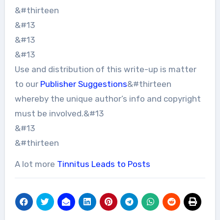
&#thirteen
&#13
&#13
&#13
Use and distribution of this write-up is matter
to our
Publisher Suggestions
&#thirteen
whereby the unique author’s info and copyright
must be involved.&#13
&#13
&#thirteen
A lot more
Tinnitus Leads to Posts