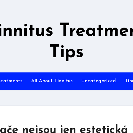
innitus Treatme
Tips
Treatments
All About Tinnitus
Uncategorized
Tin
ače nejsou jen estetická