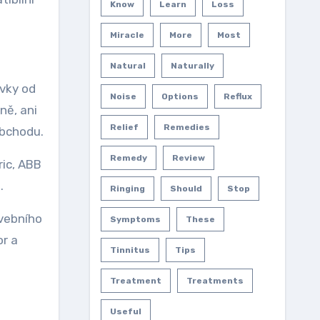
Know
Learn
Loss
Miracle
More
Most
Natural
Naturally
uvky od
Noise
Options
Reflux
ně, ani
Relief
Remedies
obchodu.
Remedy
Review
ric, ABB
.
Ringing
Should
Stop
vebního
Symptoms
These
or a
Tinnitus
Tips
Treatment
Treatments
Useful