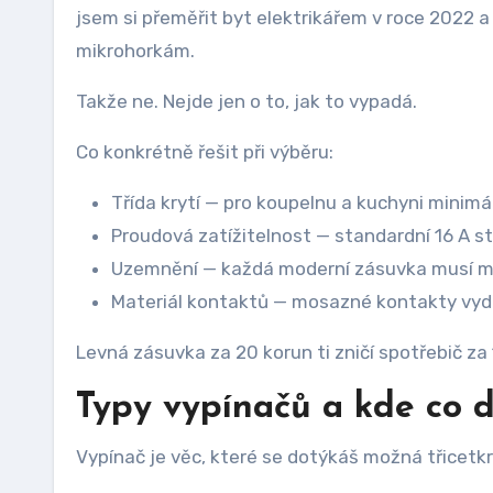
jsem si přeměřit byt elektrikářem v roce 2022 a 
mikrohorkám.
Takže ne. Nejde jen o to, jak to vypadá.
Co konkrétně řešit při výběru:
Třída krytí — pro koupelnu a kuchyni minimál
Proudová zatížitelnost — standardní 16 A st
Uzemnění — každá moderní zásuvka musí mít
Materiál kontaktů — mosazné kontakty vydrž
Levná zásuvka za 20 korun ti zničí spotřebič za
Typy vypínačů a kde co 
Vypínač je věc, které se dotýkáš možná třicetkr