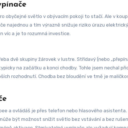
ypínače
ro obyčejné světlo v obývacím pokoji to stačí. Ale v kou
če najednou a tím výrazně snižuje riziko úrazu elektrick
n víc a je to rozumná investice.
eba dvě skupiny žárovek v lustre. Střídavý (nebo „přepína
ypicky na začátku a konci chodby. Tohle jsem nechal přid
epších rozhodnutí. Chodba bez bloudění ve tmě je maličkos
če
gbee a ovládáš je přes telefon nebo hlasového asistenta.
 může být možnost snížit světlo bez vstávání a bez rušen
méně aktivace. Stmívatelné vypínače ale vyžadují kompat