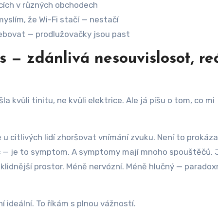
scích v různých obchodech
yslím, že Wi-Fi stačí — nestačí
třebovat — prodlužovačky jsou past
us — zdánlivá nesouvislosot, re
a kvůli tinitu, ne kvůli elektrice. Ale já píšu o tom, co mi
u citlivých lidí zhoršovat vnímání zvuku. Není to prokáz
emoc — je to symptom. A symptomy mají mnoho spouštěčů. 
 klidnější prostor. Méně nervózní. Méně hlučný — paradox
í ideální. To říkám s plnou vážností.