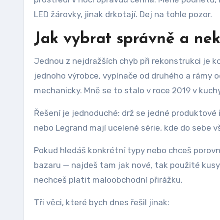
LED žárovky, jinak drkotají. Dej na tohle pozor.
Jak vybrat správně a ne
Jednou z nejdražších chyb při rekonstrukci je k
jednoho výrobce, vypínače od druhého a rámy od t
mechanicky. Mně se to stalo v roce 2019 v kuch
Řešení je jednoduché: drž se jedné produktové ř
nebo Legrand mají ucelené série, kde do sebe 
Pokud hledáš konkrétní typy nebo chceš porovn
bazaru — najdeš tam jak nové, tak použité kusy
nechceš platit maloobchodní přirážku.
Tři věci, které bych dnes řešil jinak: