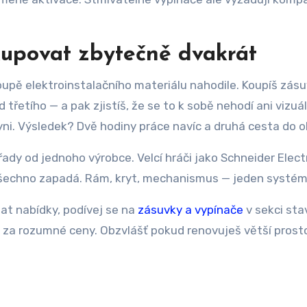
kupovat zbytečně dvakrát
oupě elektroinstalačního materiálu nahodile. Koupíš zás
řetího — a pak zjistíš, že se to k sobě nehodí ani vizuál
yni. Výsledek? Dvě hodiny práce navíc a druhá cesta do 
ady od jednoho výrobce. Velcí hráči jako Schneider Elect
všechno zapadá. Rám, kryt, mechanismus — jeden systém
at nabídky, podívej se na
zásuvky a vypínače
v sekci sta
 za rozumné ceny. Obzvlášť pokud renovuješ větší prost