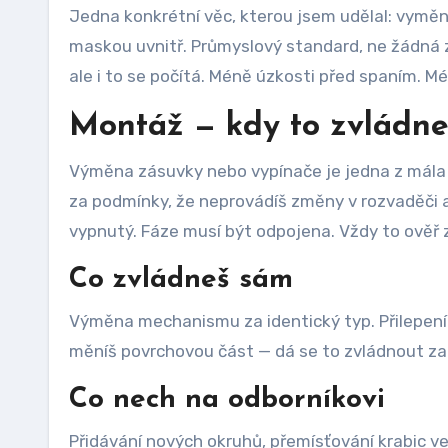
Jedna konkrétní věc, kterou jsem udělal: vyměni
maskou uvnitř. Průmyslový standard, ne žádná z
ale i to se počítá. Méně úzkosti před spaním. M
Montáž — kdy to zvládneš
Výměna zásuvky nebo vypínače je jedna z mála el
za podmínky, že neprovádíš změny v rozvaděči a 
vypnutý. Fáze musí být odpojena. Vždy to ověř 
Co zvládneš sám
Výměna mechanismu za identický typ. Přilepení
měníš povrchovou část — dá se to zvládnout za 
Co nech na odborníkovi
Přidávání nových okruhů, přemísťování krabic ve 