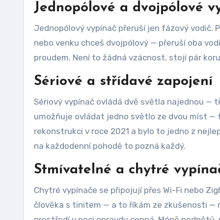
Jednopólové a dvojpólové v
Jednopólový vypínač přeruší jen fázový vodič. P
nebo venku chceš dvojpólový — přeruší oba vodi
proudem. Není to žádná vzácnost, stojí pár koru
Sériové a střídavé zapojení
Sériový vypínač ovládá dvě světla najednou — tř
umožňuje ovládat jedno světlo ze dvou míst — t
rekonstrukci v roce 2021 a bylo to jedno z nejl
na každodenní pohodě to pozná každý.
Stmívatelné a chytré vypína
Chytré vypínače se připojují přes Wi-Fi nebo Zi
člověka s tinitem — a to říkám ze zkušenosti —
prostředí v noci opravdu cenná. Méně podnětů, 