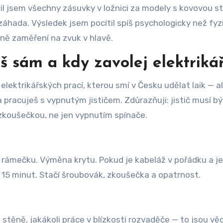
l jsem všechny zásuvky v ložnici za modely s kovovou stí
áhada. Výsledek jsem pocítil spíš psychologicky než fyz
éně zaměření na zvuk v hlavě.
 sám a kdy zavolej elektriká
ektrikářských prací, kterou smí v Česku udělat laik — al
pracuješ s vypnutým jističem. Zdůrazňuji: jistič musí bý
zkoušečkou, ne jen vypnutím spínače.
 rámečku. Výměna krytu. Pokud je kabeláž v pořádku a j
15 minut. Stačí šroubovák, zkoušečka a opatrnost.
stěně, jakákoli práce v blízkosti rozvaděče — to jsou věc