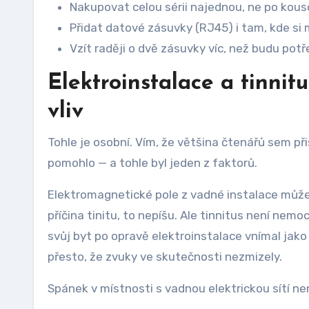
Nakupovat celou sérii najednou, ne po kou
Přidat datové zásuvky (RJ45) i tam, kde si m
Vzít raději o dvě zásuvky víc, než budu po
Elektroinstalace a tinnit
vliv
Tohle je osobní. Vím, že většina čtenářů sem přišl
pomohlo — a tohle byl jeden z faktorů.
Elektromagnetické pole z vadné instalace může 
příčina tinitu, to nepíšu. Ale tinnitus není n
svůj byt po opravě elektroinstalace vnímal jako
přesto, že zvuky ve skutečnosti nezmizely.
Spánek v místnosti s vadnou elektrickou sítí nen