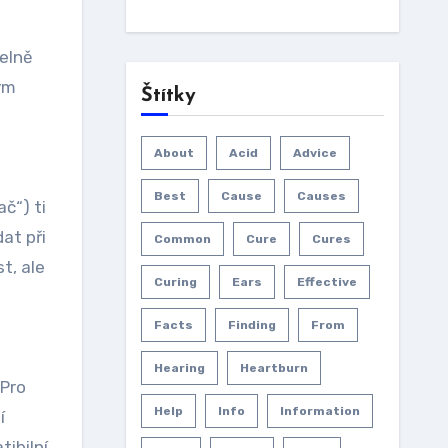
pelně
ým
Štítky
About
Acid
Advice
Best
Cause
Causes
č“) ti
at při
Common
Cure
Cures
t, ale
Curing
Ears
Effective
Facts
Finding
From
Hearing
Heartburn
 Pro
Help
Info
Information
í
ibilní