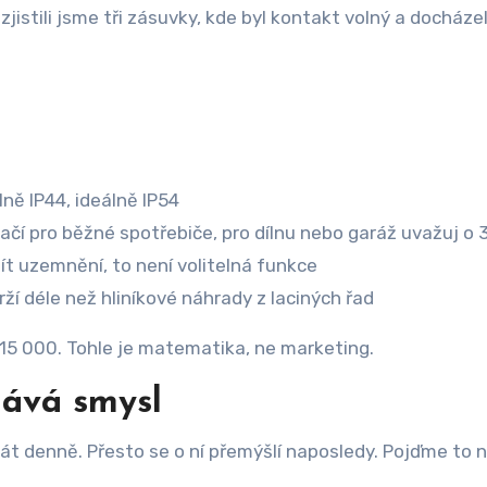
zjistili jsme tři zásuvky, kde byl kontakt volný a docháze
ně IP44, ideálně IP54
ačí pro běžné spotřebiče, pro dílnu nebo garáž uvažuj o 
 uzemnění, to není volitelná funkce
í déle než hliníkové náhrady z laciných řad
 15 000. Tohle je matematika, ne marketing.
dává smysl
át denně. Přesto se o ní přemýšlí naposledy. Pojďme to n