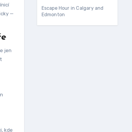
nicí
Escape Hour in Calgary and
icky —
Edmonton
ře
e jen
t
en
i, kde