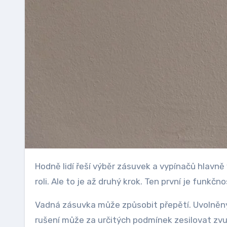
Hodně lidí řeší výběr zásuvek a vypínačů hlavně vizuálně. Bílé, antracitové, chromované — jasně, design hraje
roli. Ale to je až druhý krok. Ten první je funkč
Vadná zásuvka může způsobit přepětí. Uvolněný 
rušení může za určitých podmínek zesilovat zvuk