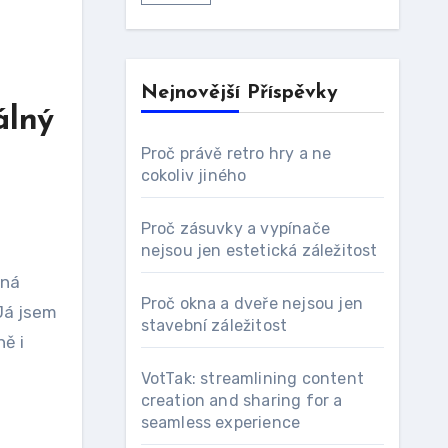
Nejnovější Příspěvky
álný
Proč právě retro hry a ne
cokoliv jiného
Proč zásuvky a vypínače
nejsou jen estetická záležitost
aná
Proč okna a dveře nejsou jen
Já jsem
stavební záležitost
ně i
VotTak: streamlining content
creation and sharing for a
seamless experience