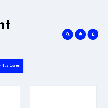
nt
nitus Cures