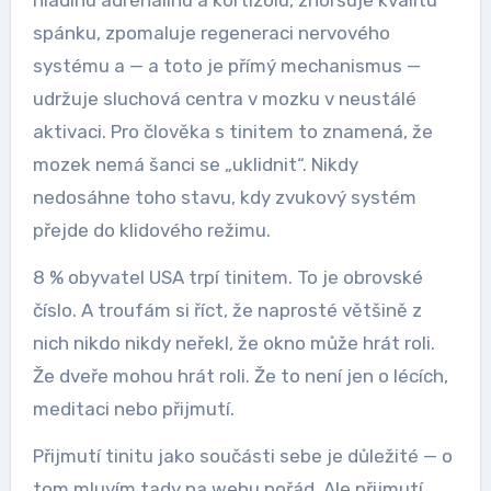
hladinu adrenalinu a kortizolu, zhoršuje kvalitu
spánku, zpomaluje regeneraci nervového
systému a — a toto je přímý mechanismus —
udržuje sluchová centra v mozku v neustálé
aktivaci. Pro člověka s tinitem to znamená, že
mozek nemá šanci se „uklidnit“. Nikdy
nedosáhne toho stavu, kdy zvukový systém
přejde do klidového režimu.
8 % obyvatel USA trpí tinitem. To je obrovské
číslo. A troufám si říct, že naprosté většině z
nich nikdo nikdy neřekl, že okno může hrát roli.
Že dveře mohou hrát roli. Že to není jen o lécích,
meditaci nebo přijmutí.
Přijmutí tinitu jako součásti sebe je důležité — o
tom mluvím tady na webu pořád. Ale přijmutí