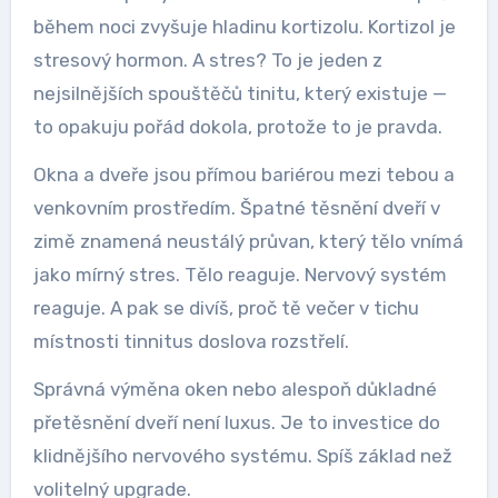
během noci zvyšuje hladinu kortizolu. Kortizol je
stresový hormon. A stres? To je jeden z
nejsilnějších spouštěčů tinitu, který existuje —
to opakuju pořád dokola, protože to je pravda.
Okna a dveře jsou přímou bariérou mezi tebou a
venkovním prostředím. Špatné těsnění dveří v
zimě znamená neustálý průvan, který tělo vnímá
jako mírný stres. Tělo reaguje. Nervový systém
reaguje. A pak se divíš, proč tě večer v tichu
místnosti tinnitus doslova rozstřelí.
Správná výměna oken nebo alespoň důkladné
přetěsnění dveří není luxus. Je to investice do
klidnějšího nervového systému. Spíš základ než
volitelný upgrade.