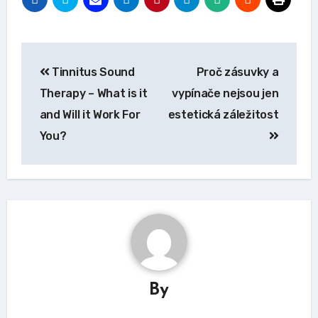
Navigace
Tinnitus Sound
Proč zásuvky a
pro
Therapy – What is it
vypínače nejsou jen
příspěvek
and Will it Work For
estetická záležitost
You?
By