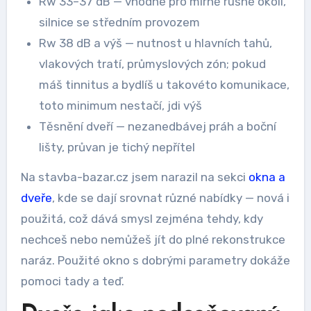
Rw 33–37 dB — vhodné pro mírně rušné okolí,
silnice se středním provozem
Rw 38 dB a výš — nutnost u hlavních tahů,
vlakových tratí, průmyslových zón; pokud
máš tinnitus a bydlíš u takovéto komunikace,
toto minimum nestačí, jdi výš
Těsnění dveří — nezanedbávej práh a boční
lišty, průvan je tichý nepřítel
Na stavba-bazar.cz jsem narazil na sekci
okna a
dveře
, kde se dají srovnat různé nabídky — nová i
použitá, což dává smysl zejména tehdy, kdy
nechceš nebo nemůžeš jít do plné rekonstrukce
naráz. Použité okno s dobrými parametry dokáže
pomoci tady a teď.