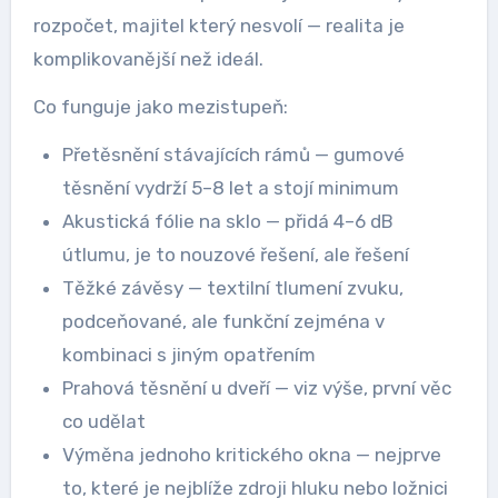
rozpočet, majitel který nesvolí — realita je
komplikovanější než ideál.
Co funguje jako mezistupeň:
Přetěsnění stávajících rámů — gumové
těsnění vydrží 5–8 let a stojí minimum
Akustická fólie na sklo — přidá 4–6 dB
útlumu, je to nouzové řešení, ale řešení
Těžké závěsy — textilní tlumení zvuku,
podceňované, ale funkční zejména v
kombinaci s jiným opatřením
Prahová těsnění u dveří — viz výše, první věc
co udělat
Výměna jednoho kritického okna — nejprve
to, které je nejblíže zdroji hluku nebo ložnici