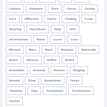
Causes
Common
Cure
Cures
Curing
Ears
Effective
Facts
Finding
From
Hearing
Heartburn
Help
Info
Information
Know
Learn
Loss
Miracle
More
Most
Natural
Naturally
Noise
Options
Reflux
Relief
Remedies
Remedy
Review
Ringing
Should
Stop
Symptoms
These
Tinnitus
Tips
Treatment
Treatments
Useful