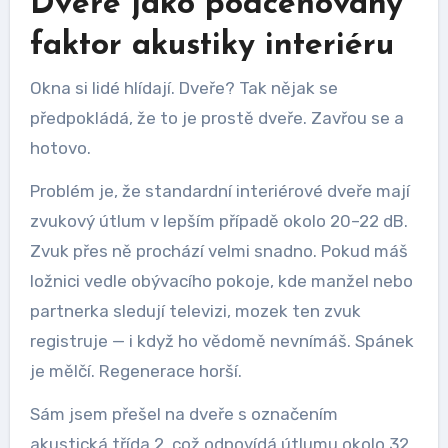
Dveře jako podceňovaný
faktor akustiky interiéru
Okna si lidé hlídají. Dveře? Tak nějak se
předpokládá, že to je prostě dveře. Zavřou se a
hotovo.
Problém je, že standardní interiérové dveře mají
zvukový útlum v lepším případě okolo 20–22 dB.
Zvuk přes ně prochází velmi snadno. Pokud máš
ložnici vedle obývacího pokoje, kde manžel nebo
partnerka sledují televizi, mozek ten zvuk
registruje — i když ho vědomě nevnímáš. Spánek
je mělčí. Regenerace horší.
Sám jsem přešel na dveře s označením
akustická třída 2, což odpovídá útlumu okolo 32