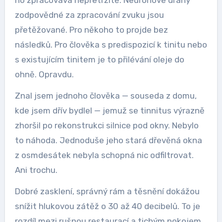
zodpovědné za zpracování zvuku jsou
přetěžované. Pro někoho to projde bez
následků. Pro člověka s predispozicí k tinitu nebo
s existujícím tinitem je to přilévání oleje do
ohně. Opravdu.
Znal jsem jednoho člověka — souseda z domu,
kde jsem dřív bydlel — jemuž se tinnitus výrazně
zhoršil po rekonstrukci silnice pod okny. Nebylo
to náhoda. Jednoduše jeho stará dřevěná okna
z osmdesátek nebyla schopná nic odfiltrovat.
Ani trochu.
Dobré zasklení, správný rám a těsnění dokážou
snížit hlukovou zátěž o 30 až 40 decibelů. To je
rozdíl mezi rušnou restaurací a tichým pokojem.