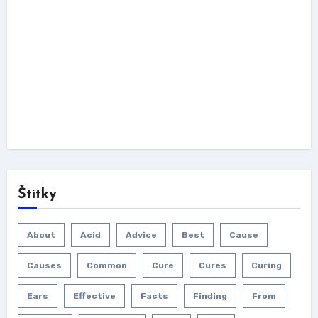
Štítky
About
Acid
Advice
Best
Cause
Causes
Common
Cure
Cures
Curing
Ears
Effective
Facts
Finding
From