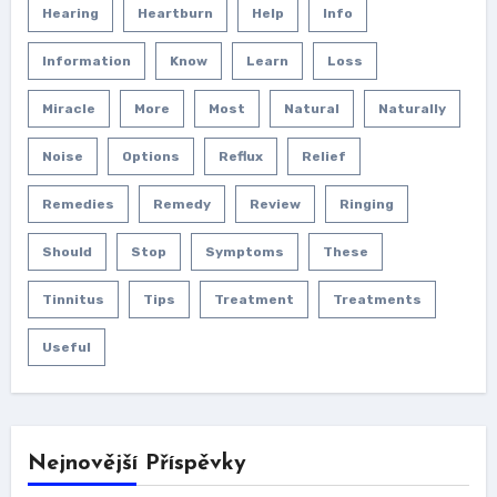
Hearing
Heartburn
Help
Info
Information
Know
Learn
Loss
Miracle
More
Most
Natural
Naturally
Noise
Options
Reflux
Relief
Remedies
Remedy
Review
Ringing
Should
Stop
Symptoms
These
Tinnitus
Tips
Treatment
Treatments
Useful
Nejnovější Příspěvky