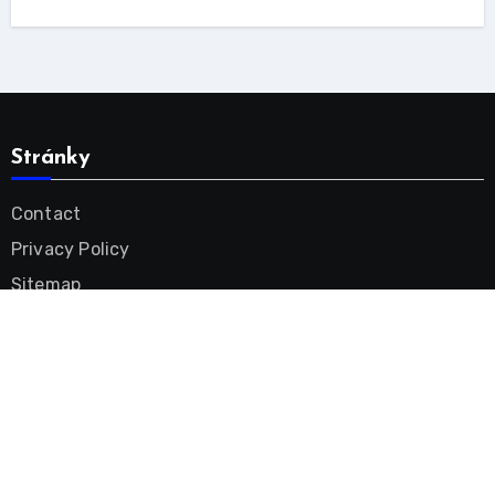
Stránky
Contact
Privacy Policy
Sitemap
Tinnitus Remedy Videos
Tinnitus Treatment Tips