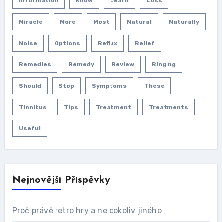
Information
Know
Learn
Loss
Miracle
More
Most
Natural
Naturally
Noise
Options
Reflux
Relief
Remedies
Remedy
Review
Ringing
Should
Stop
Symptoms
These
Tinnitus
Tips
Treatment
Treatments
Useful
Nejnovější Příspěvky
Proč právě retro hry a ne cokoliv jiného