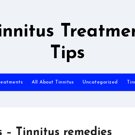
innitus Treatme
Tips
Treatments
All About Tinnitus
Uncategorized
Tin
s – Tinnitus remedies