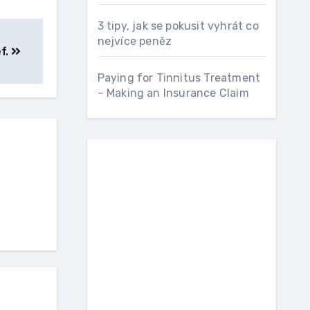
3 tipy, jak se pokusit vyhrát co
nejvíce peněz
ef.
Paying for Tinnitus Treatment
– Making an Insurance Claim