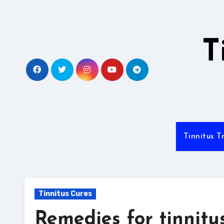
Skip
to
content
T
Tinnitus 
Tinnitus Cures
Remedies for tinnitu