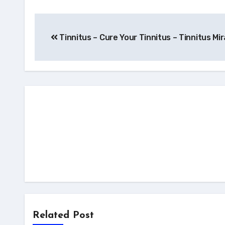
Navigace
Tinnitus – Cure Your Tinnitus – Tinnitus Mir
pro
příspěvek
Related Post