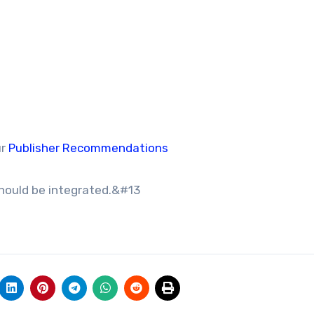
ur
Publisher Recommendations
should be integrated.&#13