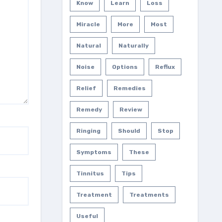
Know
Learn
Loss
Miracle
More
Most
Natural
Naturally
Noise
Options
Reflux
Relief
Remedies
Remedy
Review
Ringing
Should
Stop
Symptoms
These
Tinnitus
Tips
Treatment
Treatments
Useful