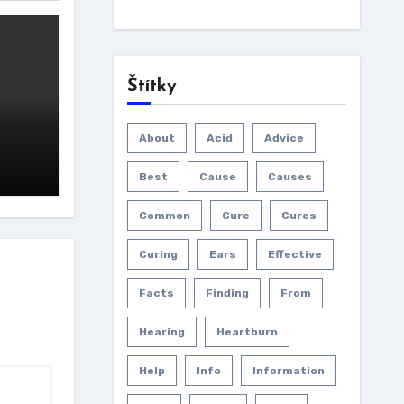
Štítky
About
Acid
Advice
Best
Cause
Causes
Common
Cure
Cures
Curing
Ears
Effective
Facts
Finding
From
Hearing
Heartburn
Help
Info
Information