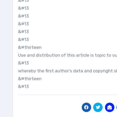
&#13
&#13
&#13
&#13
&#13
&#13
&#thirteen
Use and distribution of this article is topic to o
&#13
whereby the first author’s data and copyright 
&#thirteen
&#13